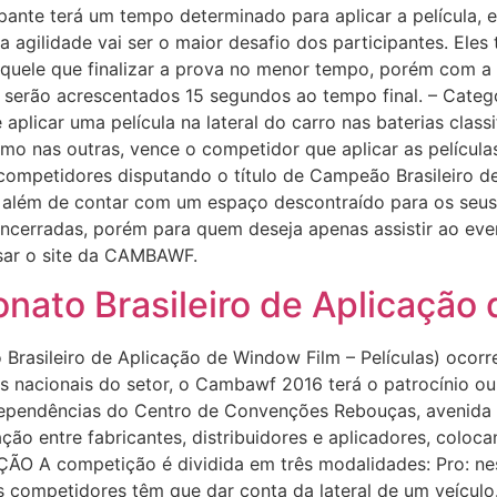
pante terá um tempo determinado para aplicar a película, e 
a agilidade vai ser o maior desafio dos participantes. Eles
quele que finalizar a prova no menor tempo, porém com a pe
serão acrescentados 15 segundos ao tempo final. – Categor
plicar uma película na lateral do carro nas baterias classif
omo nas outras, vence o competidor que aplicar as película
competidores disputando o título de Campeão Brasileiro d
além de contar com um espaço descontraído para os seus 
ncerradas, porém para quem deseja apenas assistir ao even
ssar o site da CAMBAWF.
nato Brasileiro de Aplicação
sileiro de Aplicação de Window Film – Películas) ocorre
 nacionais do setor, o Cambawf 2016 terá o patrocínio our
ependências do Centro de Convenções Rebouças, avenida R
ão entre fabricantes, distribuidores e aplicadores, coloc
ÇÃO A competição é dividida em três modalidades: Pro: ne
os competidores têm que dar conta da lateral de um veículo