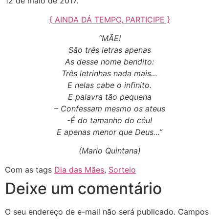
12 de maio de 2017.
{ AINDA DÁ TEMPO, PARTICIPE }
“MÃE!
São três letras apenas
As desse nome bendito:
Três letrinhas nada mais…
E nelas cabe o infinito.
E palavra tão pequena
– Confessam mesmo os ateus
-É do tamanho do céu!
E apenas menor que Deus…”
(Mario Quintana)
Com as tags
Dia das Mães
,
Sorteio
Deixe um comentário
O seu endereço de e-mail não será publicado.
Campos