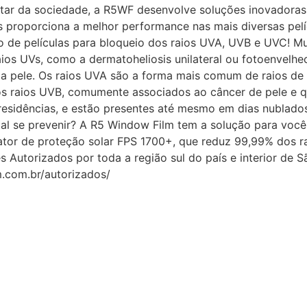
ar da sociedade, a R5WF desenvolve soluções inovadoras e
proporciona a melhor performance nas mais diversas pelícu
o de películas para bloqueio dos raios UVA, UVB e UVC! M
ios UVs, como a dermatoheliosis unilateral ou fotoenvelhe
pele. Os raios UVA são a forma mais comum de raios de luz
os raios UVB, comumente associados ao câncer de pele e 
 residências, e estão presentes até mesmo em dias nublado
al se prevenir? A R5 Window Film tem a solução para você
fator de proteção solar FPS 1700+, que reduz 99,99% dos r
Autorizados por toda a região sul do país e interior de S
m.com.br/autorizados/