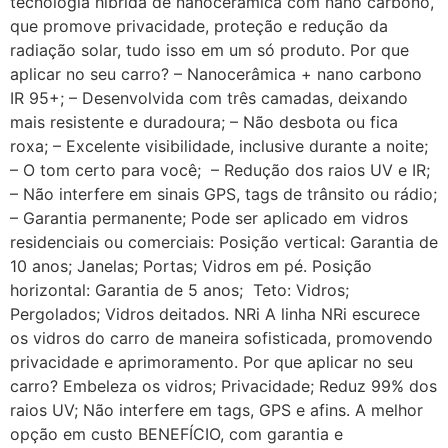
tecnologia híbrida de nanocerâmica com nano carbono,
que promove privacidade, proteção e redução da
radiação solar, tudo isso em um só produto. Por que
aplicar no seu carro? – Nanocerâmica + nano carbono
IR 95+; – Desenvolvida com três camadas, deixando
mais resistente e duradoura; – Não desbota ou fica
roxa; – Excelente visibilidade, inclusive durante a noite;
– O tom certo para você; – Redução dos raios UV e IR;
– Não interfere em sinais GPS, tags de trânsito ou rádio;
– Garantia permanente; Pode ser aplicado em vidros
residenciais ou comerciais: Posição vertical: Garantia de
10 anos; Janelas; Portas; Vidros em pé. Posição
horizontal: Garantia de 5 anos; Teto: Vidros;
Pergolados; Vidros deitados. NRi A linha NRi escurece
os vidros do carro de maneira sofisticada, promovendo
privacidade e aprimoramento. Por que aplicar no seu
carro? Embeleza os vidros; Privacidade; Reduz 99% dos
raios UV; Não interfere em tags, GPS e afins. A melhor
opção em custo BENEFÍCIO, com garantia e